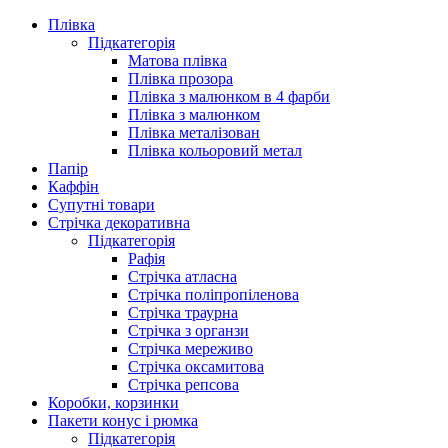
Плівка
Підкатегорія
Матова плівка
Плівка прозора
Плівка з малюнком в 4 фарби
Плівка з малюнком
Плівка металізован
Плівка кольоровий метал
Папір
Каффін
Супутні товари
Стрічка декоративна
Підкатегорія
Рафія
Стрічка атласна
Стрічка поліпропіленова
Стрічка траурна
Стрічка з органзи
Стрічка мереживо
Стрічка оксамитова
Стрічка репсова
Коробки, корзинки
Пакети конус і рюмка
Підкатегорія