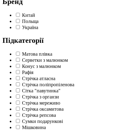
Бренд
Китай
Польща
Україна
Підкатегорії
Матова плівка
Серветки з малюнком
Конус з малюнком
Рафія
Стрічка атласна
Стрічка поліпропіленова
Сітка "павутинка"
Стрічка з органзи
Стрічка мереживо
Стрічка оксамитова
Стрічка репсова
Сумки подарункові
Мішковина