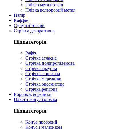
Плівка металізован
Плівка кольоровий метал
Папір
Каффін
Супутні товари
Стрічка декоративна
Підкатегорія
Рафія
Стрічка атласна
Стрічка поліпропіленова
Стрічка траурна
Стрічка з органзи
Стрічка мереживо
Стрічка оксамитова
Стрічка репсова
Коробки, корзинки
Пакети конус і рюмка
Підкатегорія
Конус прозорий
Конус з малюнком