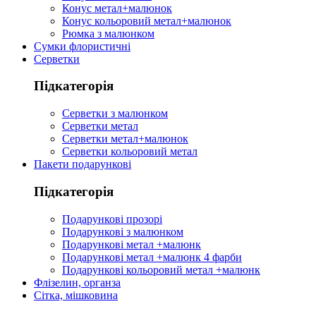
Конус метал+малюнок
Конус кольоровий метал+малюнок
Рюмка з малюнком
Сумки флористичні
Серветки
Підкатегорія
Серветки з малюнком
Серветки метал
Серветки метал+малюнок
Серветки кольоровий метал
Пакети подарункові
Підкатегорія
Подарункові прозорі
Подарункові з малюнком
Подарункові метал +малюнк
Подарункові метал +малюнк 4 фарби
Подарункові кольоровий метал +малюнк
Флізелин, органза
Сітка, мішковина