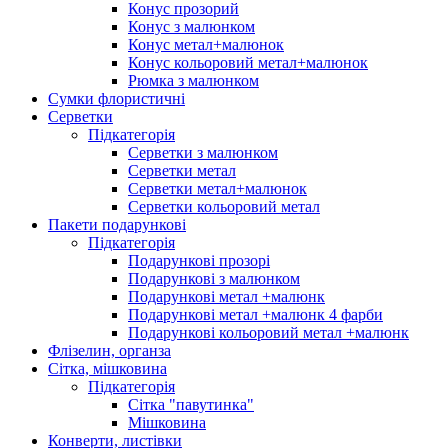
Конус прозорий
Конус з малюнком
Конус метал+малюнок
Конус кольоровий метал+малюнок
Рюмка з малюнком
Сумки флористичні
Серветки
Підкатегорія
Серветки з малюнком
Серветки метал
Серветки метал+малюнок
Серветки кольоровий метал
Пакети подарункові
Підкатегорія
Подарункові прозорі
Подарункові з малюнком
Подарункові метал +малюнк
Подарункові метал +малюнк 4 фарби
Подарункові кольоровий метал +малюнк
Флізелин, органза
Сітка, мішковина
Підкатегорія
Сітка "павутинка"
Мішковина
Конверти, листівки