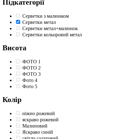
Підкатегорії
Серветки з малюнком
Серветки метал
Серветки метал+малюнок
Серветки кольоровий метал
Висота
ФОТО 1
ФОТО 2
ФОТО 3
Фото 4
Фото 5
Колір
ніжно рожевий
яскраво рожевий
Малиновий
Яскраво синій
світло салатовий