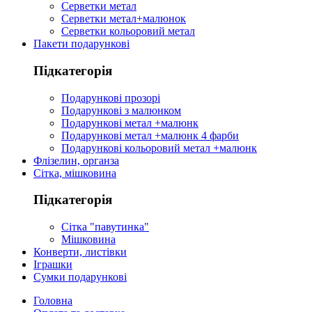
Серветки метал
Серветки метал+малюнок
Серветки кольоровий метал
Пакети подарункові
Підкатегорія
Подарункові прозорі
Подарункові з малюнком
Подарункові метал +малюнк
Подарункові метал +малюнк 4 фарби
Подарункові кольоровий метал +малюнк
Флізелин, органза
Сітка, мішковина
Підкатегорія
Сітка "павутинка"
Мішковина
Конверти, листівки
Іграшки
Сумки подарункові
Головна