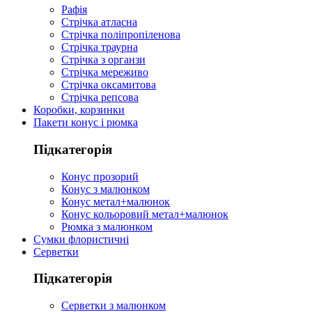
Рафія
Стрічка атласна
Стрічка поліпропіленова
Стрічка траурна
Стрічка з органзи
Стрічка мереживо
Стрічка оксамитова
Стрічка репсова
Коробки, корзинки
Пакети конус і рюмка
Підкатегорія
Конус прозорий
Конус з малюнком
Конус метал+малюнок
Конус кольоровий метал+малюнок
Рюмка з малюнком
Сумки флористичні
Серветки
Підкатегорія
Серветки з малюнком