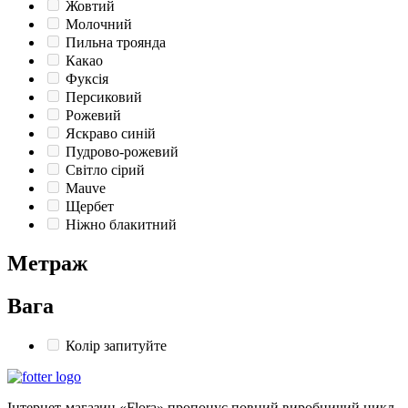
Жовтий
Молочний
Пильна троянда
Какао
Фуксія
Персиковий
Рожевий
Яскраво синій
Пудрово-рожевий
Світло сірий
Mauve
Щербет
Ніжно блакитний
Метраж
Вага
Колір запитуйте
Інтернет-магазин «Flora» пропонує повний виробничий цикл