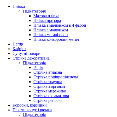
Плівка
Підкатегорія
Матова плівка
Плівка прозора
Плівка з малюнком в 4 фарби
Плівка з малюнком
Плівка металізован
Плівка кольоровий метал
Папір
Каффін
Супутні товари
Стрічка декоративна
Підкатегорія
Рафія
Стрічка атласна
Стрічка поліпропіленова
Стрічка траурна
Стрічка з органзи
Стрічка мереживо
Стрічка оксамитова
Стрічка репсова
Коробки, корзинки
Пакети конус і рюмка
Підкатегорія