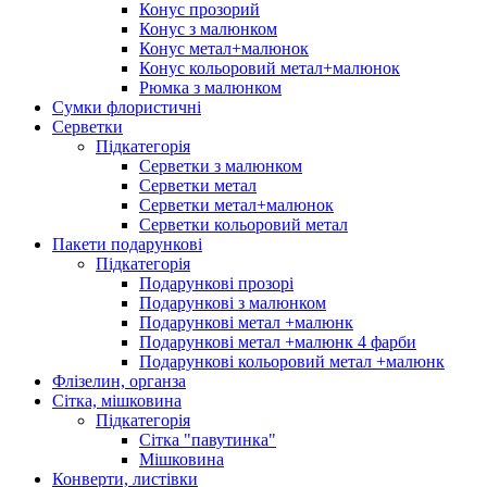
Конус прозорий
Конус з малюнком
Конус метал+малюнок
Конус кольоровий метал+малюнок
Рюмка з малюнком
Сумки флористичні
Серветки
Підкатегорія
Серветки з малюнком
Серветки метал
Серветки метал+малюнок
Серветки кольоровий метал
Пакети подарункові
Підкатегорія
Подарункові прозорі
Подарункові з малюнком
Подарункові метал +малюнк
Подарункові метал +малюнк 4 фарби
Подарункові кольоровий метал +малюнк
Флізелин, органза
Сітка, мішковина
Підкатегорія
Сітка "павутинка"
Мішковина
Конверти, листівки