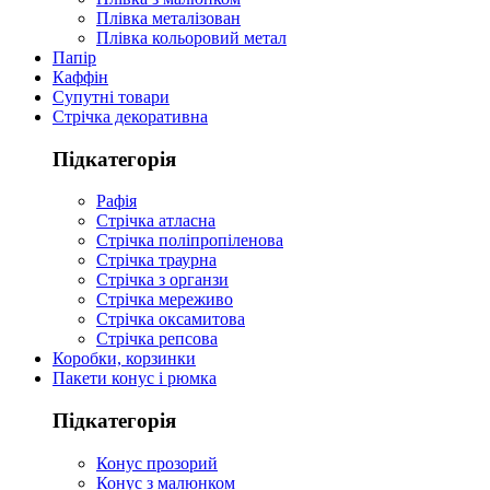
Плівка металізован
Плівка кольоровий метал
Папір
Каффін
Супутні товари
Стрічка декоративна
Підкатегорія
Рафія
Стрічка атласна
Стрічка поліпропіленова
Стрічка траурна
Стрічка з органзи
Стрічка мереживо
Стрічка оксамитова
Стрічка репсова
Коробки, корзинки
Пакети конус і рюмка
Підкатегорія
Конус прозорий
Конус з малюнком