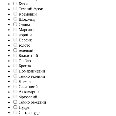
Бузок
Темний бузок
Кремовий
Шоколад
Олива
Марсала
чорний
Персик
золото
зеленый
Блакитний
Срібло
Бронза
Помаранчевий
Темно зелений
Лимон
Салатовий
Аквамарин
бірюзовий
Темно бежевий
Пудра
Світла пудра