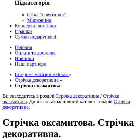
Підкатегорія
Сітка "павутинка"
Мішковина
Конверти, листівки
Іграшки
Сумки подарункові
Головна
Оплата та доставка
Новинки
Наші партнери
Інтернет-магазин «Flora»
»
Стрічка декоративна
»
Стрічка оксамитова
Ви знаходитесь в розділі
Стрічка декоративна
/
Стрічка
оксамитова
. Дивіться також повний каталог товарів
Стрічка
декоративна
.
Стрічка оксамитова. Стрічка
декоративна.