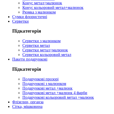
Конус метал+малюнок
Конус кольоровий метал+малюнок
Рюмка з малюнком
Сумки флористичні
Серветки
Підкатегорія
Серветки з малюнком
Серветки метал
Серветки метал+малюнок
Серветки кольоровий метал
Пакети подарункові
Підкатегорія
Подарункові прозорі
Подарункові з малюнком
Подарункові метал +малюнк
Подарункові метал +малюнк 4 фарби
Подарункові кольоровий метал +малюнк
Флізелин, органза
Сітка, мішковина