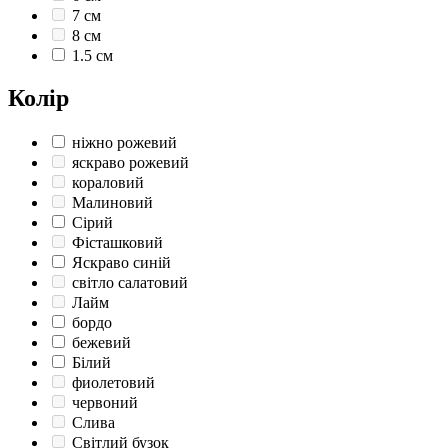
7 см
8 см
1.5 см
Колір
ніжно рожевий
яскраво рожевий
кораловий
Малиновий
Сірий
Фісташковий
Яскраво синій
світло салатовий
Лайм
бордо
бежевий
Білий
фиолетовий
червоний
Слива
Світлий бузок