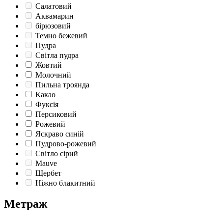
Салатовий
Аквамарин
бірюзовий
Темно бежевий
Пудра
Світла пудра
Жовтий
Молочний
Пильна троянда
Какао
Фуксія
Персиковий
Рожевий
Яскраво синій
Пудрово-рожевий
Світло сірий
Mauve
Щербет
Ніжно блакитний
Метраж