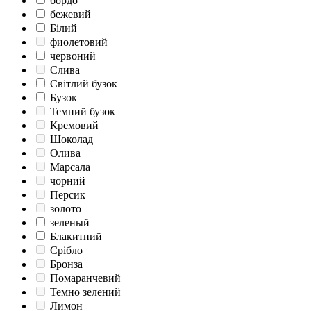
бордо
бежевий
Білий
фиолетовий
червоний
Слива
Світлий бузок
Бузок
Темний бузок
Кремовий
Шоколад
Олива
Марсала
чорний
Персик
золото
зеленый
Блакитний
Срібло
Бронза
Помаранчевий
Темно зелений
Лимон