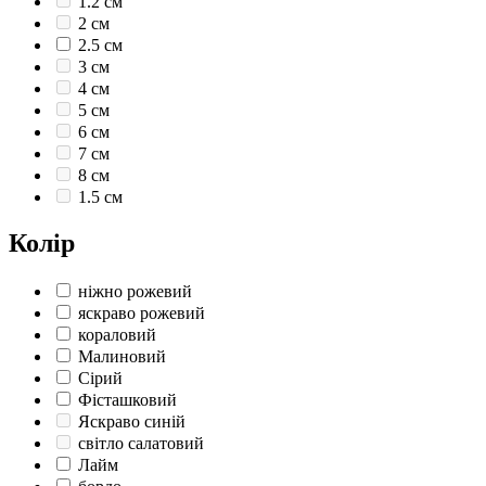
1.2 см
2 см
2.5 см
3 см
4 см
5 см
6 см
7 см
8 см
1.5 см
Колір
ніжно рожевий
яскраво рожевий
кораловий
Малиновий
Сірий
Фісташковий
Яскраво синій
світло салатовий
Лайм