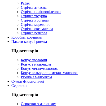
Рафія
Стрічка атласна
Стрічка поліпропіленова
Стрічка траурна
Стрічка з органзи
Стрічка мереживо
Стрічка оксамитова
Стрічка репсова
Коробки, корзинки
Пакети конус і рюмка
Підкатегорія
Конус прозорий
Конус з малюнком
Конус метал+малюнок
Конус кольоровий метал+малюнок
Рюмка з малюнком
Сумки флористичні
Серветки
Підкатегорія
Серветки з малюнком