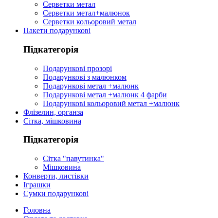
Серветки метал
Серветки метал+малюнок
Серветки кольоровий метал
Пакети подарункові
Підкатегорія
Подарункові прозорі
Подарункові з малюнком
Подарункові метал +малюнк
Подарункові метал +малюнк 4 фарби
Подарункові кольоровий метал +малюнк
Флізелин, органза
Сітка, мішковина
Підкатегорія
Сітка "павутинка"
Мішковина
Конверти, листівки
Іграшки
Сумки подарункові
Головна