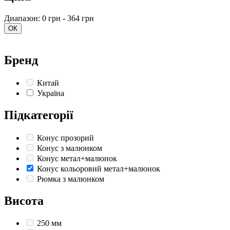
Диапазон: 0 грн - 364 грн
ОК
Бренд
Китай
Україна
Підкатегорії
Конус прозорий
Конус з малюнком
Конус метал+малюнок
Конус кольоровий метал+малюнок
Рюмка з малюнком
Висота
250 мм