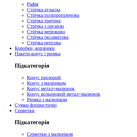
Рафія
Стрічка атласна
Стрічка поліпропіленова
Стрічка траурна
Стрічка з органзи
Стрічка мереживо
Стрічка оксамитова
Стрічка репсова
Коробки, корзинки
Пакети конус і рюмка
Підкатегорія
Конус прозорий
Конус з малюнком
Конус метал+малюнок
Конус кольоровий метал+малюнок
Рюмка з малюнком
Сумки флористичні
Серветки
Підкатегорія
Серветки з малюнком