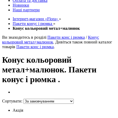
Оплата та доставка
Новинки
Наші партнери
Інтернет-магазин «Flora»
»
Пакети конус і рюмка
»
Конус кольоровий метал+малюнок
Ви знаходитесь в розділі
Пакети конс і рюмка
/
Конус
кольоровий метал+малюнок
. Дивіться також повний каталог
товарів
Пакети конс і рюмка
.
Конус кольоровий
метал+малюнок. Пакети
конус і рюмка .
Сортувати:
Акція