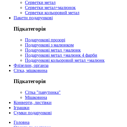
Серветки метал
Серветки метал+малюнок
Серветки кольоровий метал
Пакети подарункові
Підкатегорія
Подарункові прозорі
Подарункові з малюнком
Подарункові метал +малюнк
Подарункові метал +малюнк 4 фарби
Подарункові кольоровий метал +малюнк
Флізелин, органза
Сітка, мішковина
Підкатегорія
Сітка "павутинка"
Мішковина
Конверти, листівки
Іграшки
Сумки подарункові
Головна