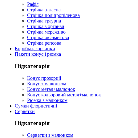
Рафія
Стрічка атласна
Стрічка поліпропіленова
Стрічка траурна
Стрічка з органзи
Стрічка мереживо
Стрічка оксамитова
Стрічка репсова
Коробки, корзинки
Пакети конус і рюмка
Підкатегорія
Конус прозорий
Конус з малюнком
Конус метал+малюнок
Конус кольоровий метал+малюнок
Рюмка з малюнком
Сумки флористичні
Серветки
Підкатегорія
Серветки з малюнком