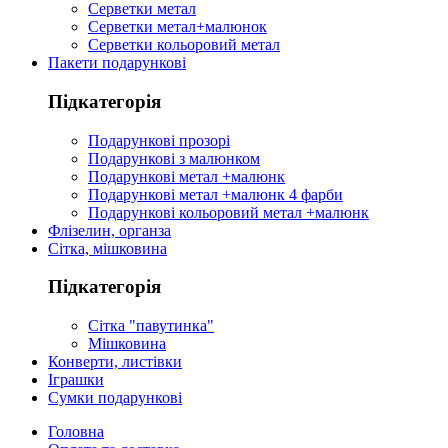
Серветки метал
Серветки метал+малюнок
Серветки кольоровий метал
Пакети подарункові
Підкатегорія
Подарункові прозорі
Подарункові з малюнком
Подарункові метал +малюнк
Подарункові метал +малюнк 4 фарби
Подарункові кольоровий метал +малюнк
Флізелин, органза
Сітка, мішковина
Підкатегорія
Сітка "павутинка"
Мішковина
Конверти, листівки
Іграшки
Сумки подарункові
Головна