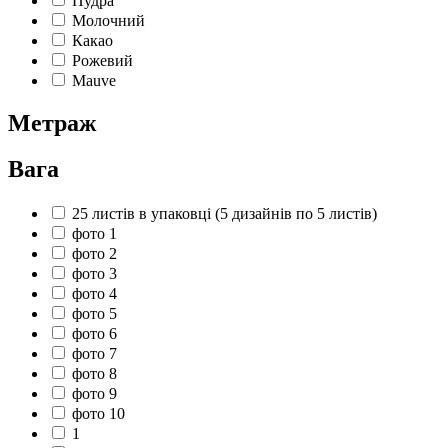
Пудра
Молочний
Какао
Рожевий
Mauve
Метраж
Вага
25 листів в упаковці (5 дизайнів по 5 листів)
фото 1
фото 2
фото 3
фото 4
фото 5
фото 6
фото 7
фото 8
фото 9
фото 10
1