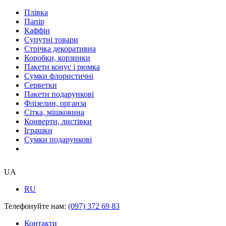
Плівка
Папір
Каффін
Супутні товари
Стрічка декоративна
Коробки, корзинки
Пакети конус і рюмка
Сумки флористичні
Серветки
Пакети подарункові
Флізелин, органза
Сітка, мішковина
Конверти, листівки
Іграшки
Сумки подарункові
UA
RU
Телефонуйте нам:
(097) 372 69 83
Контакти