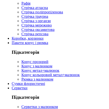
Рафія
Стрічка атласна
Стрічка поліпропіленова
Стрічка траурна
Стрічка з органзи
Стрічка мереживо
Стрічка оксамитова
Стрічка репсова
Коробки, корзинки
Пакети конус і рюмка
Підкатегорія
Конус прозорий
Конус з малюнком
Конус метал+малюнок
Конус кольоровий метал+малюнок
Рюмка з малюнком
Сумки флористичні
Серветки
Підкатегорія
Серветки з малюнком