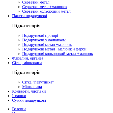
Серветки метал
Серветки метал+малюнок
Серветки кольоровий метал
Пакети подарункові
Підкатегорія
Подарункові прозорі
Подарункові з малюнком
Подарункові метал +малюнк
Подарункові метал +малюнк 4 фарби
Подарункові кольоровий метал +малюнк
Флізелин, органза
Сітка, мішковина
Підкатегорія
Сітка "павутинка"
Мішковина
Конверти, листівки
Іграшки
Сумки подарункові
Головна