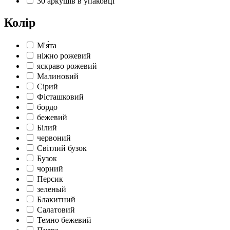
30 аркушів в упаковці
Колір
М'я́та
ніжно рожевий
яскраво рожевий
Малиновий
Сірий
Фісташковий
бордо
бежевий
Білий
червоний
Світлий бузок
Бузок
чорний
Персик
зеленый
Блакитний
Салатовий
Темно бежевий