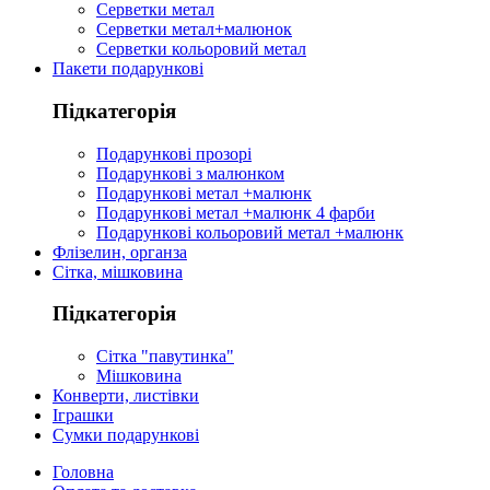
Серветки метал
Серветки метал+малюнок
Серветки кольоровий метал
Пакети подарункові
Підкатегорія
Подарункові прозорі
Подарункові з малюнком
Подарункові метал +малюнк
Подарункові метал +малюнк 4 фарби
Подарункові кольоровий метал +малюнк
Флізелин, органза
Сітка, мішковина
Підкатегорія
Сітка "павутинка"
Мішковина
Конверти, листівки
Іграшки
Сумки подарункові
Головна