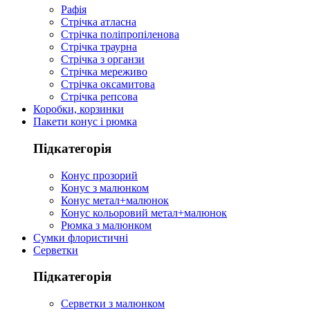
Рафія
Стрічка атласна
Стрічка поліпропіленова
Стрічка траурна
Стрічка з органзи
Стрічка мереживо
Стрічка оксамитова
Стрічка репсова
Коробки, корзинки
Пакети конус і рюмка
Підкатегорія
Конус прозорий
Конус з малюнком
Конус метал+малюнок
Конус кольоровий метал+малюнок
Рюмка з малюнком
Сумки флористичні
Серветки
Підкатегорія
Серветки з малюнком