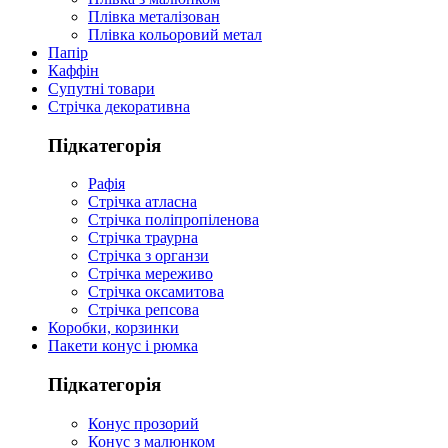
Плівка металізован
Плівка кольоровий метал
Папір
Каффін
Супутні товари
Стрічка декоративна
Підкатегорія
Рафія
Стрічка атласна
Стрічка поліпропіленова
Стрічка траурна
Стрічка з органзи
Стрічка мереживо
Стрічка оксамитова
Стрічка репсова
Коробки, корзинки
Пакети конус і рюмка
Підкатегорія
Конус прозорий
Конус з малюнком