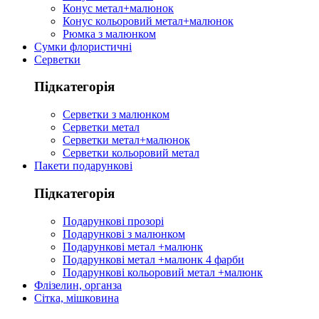
Конус метал+малюнок
Конус кольоровий метал+малюнок
Рюмка з малюнком
Сумки флористичні
Серветки
Підкатегорія
Серветки з малюнком
Серветки метал
Серветки метал+малюнок
Серветки кольоровий метал
Пакети подарункові
Підкатегорія
Подарункові прозорі
Подарункові з малюнком
Подарункові метал +малюнк
Подарункові метал +малюнк 4 фарби
Подарункові кольоровий метал +малюнк
Флізелин, органза
Сітка, мішковина