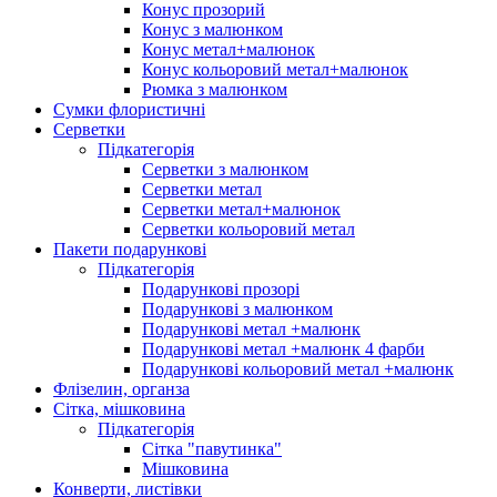
Конус прозорий
Конус з малюнком
Конус метал+малюнок
Конус кольоровий метал+малюнок
Рюмка з малюнком
Сумки флористичні
Серветки
Підкатегорія
Серветки з малюнком
Серветки метал
Серветки метал+малюнок
Серветки кольоровий метал
Пакети подарункові
Підкатегорія
Подарункові прозорі
Подарункові з малюнком
Подарункові метал +малюнк
Подарункові метал +малюнк 4 фарби
Подарункові кольоровий метал +малюнк
Флізелин, органза
Сітка, мішковина
Підкатегорія
Сітка "павутинка"
Мішковина
Конверти, листівки