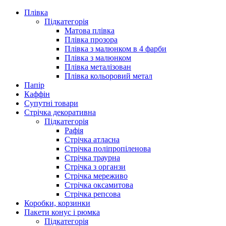
Плівка
Підкатегорія
Матова плівка
Плівка прозора
Плівка з малюнком в 4 фарби
Плівка з малюнком
Плівка металізован
Плівка кольоровий метал
Папір
Каффін
Супутні товари
Стрічка декоративна
Підкатегорія
Рафія
Стрічка атласна
Стрічка поліпропіленова
Стрічка траурна
Стрічка з органзи
Стрічка мереживо
Стрічка оксамитова
Стрічка репсова
Коробки, корзинки
Пакети конус і рюмка
Підкатегорія