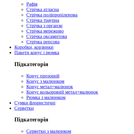
Рафія
Стрічка атласна
Стрічка поліпропіленова
Стрічка траурна
Стрічка з органзи
Стрічка мереживо
Стрічка оксамитова
Стрічка репсова
Коробки, корзинки
Пакети конус і рюмка
Підкатегорія
Конус прозорий
Конус з малюнком
Конус метал+малюнок
Конус кольоровий метал+малюнок
Рюмка з малюнком
Сумки флористичні
Серветки
Підкатегорія
Серветки з малюнком