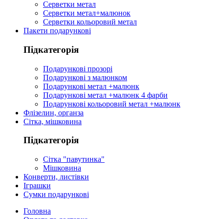
Серветки метал
Серветки метал+малюнок
Серветки кольоровий метал
Пакети подарункові
Підкатегорія
Подарункові прозорі
Подарункові з малюнком
Подарункові метал +малюнк
Подарункові метал +малюнк 4 фарби
Подарункові кольоровий метал +малюнк
Флізелин, органза
Сітка, мішковина
Підкатегорія
Сітка "павутинка"
Мішковина
Конверти, листівки
Іграшки
Сумки подарункові
Головна