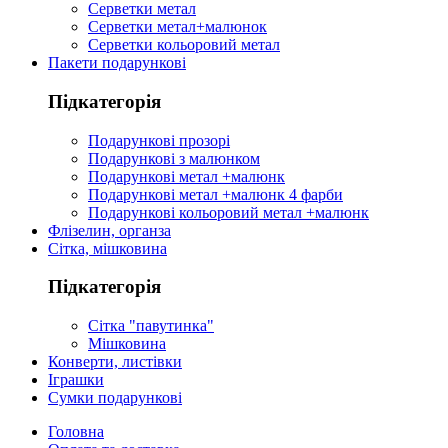
Серветки метал
Серветки метал+малюнок
Серветки кольоровий метал
Пакети подарункові
Підкатегорія
Подарункові прозорі
Подарункові з малюнком
Подарункові метал +малюнк
Подарункові метал +малюнк 4 фарби
Подарункові кольоровий метал +малюнк
Флізелин, органза
Сітка, мішковина
Підкатегорія
Сітка "павутинка"
Мішковина
Конверти, листівки
Іграшки
Сумки подарункові
Головна