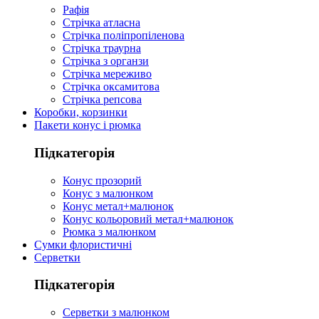
Рафія
Стрічка атласна
Стрічка поліпропіленова
Стрічка траурна
Стрічка з органзи
Стрічка мереживо
Стрічка оксамитова
Стрічка репсова
Коробки, корзинки
Пакети конус і рюмка
Підкатегорія
Конус прозорий
Конус з малюнком
Конус метал+малюнок
Конус кольоровий метал+малюнок
Рюмка з малюнком
Сумки флористичні
Серветки
Підкатегорія
Серветки з малюнком