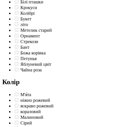
Білі пташки
Крокуси
Колібрі
Букет
літо
Метелик старий
Орнамент
Стрекози
Бант
Божа корівка
Петунья
Яблуневий цвіт
Чайна роза
Колір
М'я́та
ніжно рожевий
яскраво рожевий
кораловий
Малиновий
Сірий