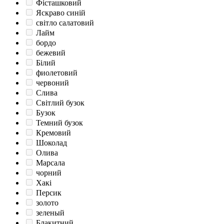
Фісташковий
Яскраво синій
світло салатовий
Лайм
бордо
бежевий
Білий
фиолетовий
червоний
Слива
Світлий бузок
Бузок
Темний бузок
Кремовий
Шоколад
Олива
Марсала
чорний
Хакі
Персик
золото
зеленый
Блакитний