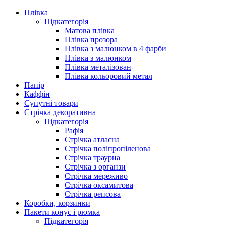
Плівка
Підкатегорія
Матова плівка
Плівка прозора
Плівка з малюнком в 4 фарби
Плівка з малюнком
Плівка металізован
Плівка кольоровий метал
Папір
Каффін
Супутні товари
Стрічка декоративна
Підкатегорія
Рафія
Стрічка атласна
Стрічка поліпропіленова
Стрічка траурна
Стрічка з органзи
Стрічка мереживо
Стрічка оксамитова
Стрічка репсова
Коробки, корзинки
Пакети конус і рюмка
Підкатегорія