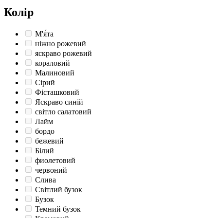
Колір
М'я́та
ніжно рожевий
яскраво рожевий
кораловий
Малиновий
Сірий
Фісташковий
Яскраво синій
світло салатовий
Лайм
бордо
бежевий
Білий
фиолетовий
червоний
Слива
Світлий бузок
Бузок
Темний бузок