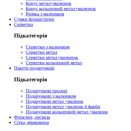
Конус метал+малюнок
Конус кольоровий метал+малюнок
Рюмка з малюнком
Сумки флористичні
Серветки
Підкатегорія
Серветки з малюнком
Серветки метал
Серветки метал+малюнок
Серветки кольоровий метал
Пакети подарункові
Підкатегорія
Подарункові прозорі
Подарункові з малюнком
Подарункові метал +малюнк
Подарункові метал +малюнк 4 фарби
Подарункові кольоровий метал +малюнк
Флізелин, органза
Сітка, мішковина