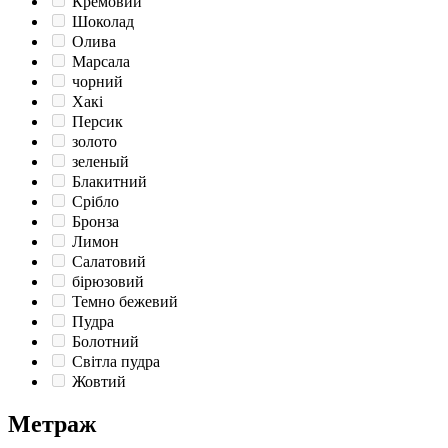
Кремовий
Шоколад
Олива
Марсала
чорний
Хакі
Персик
золото
зеленый
Блакитний
Срібло
Бронза
Лимон
Салатовий
бірюзовий
Темно бежевий
Пудра
Болотний
Світла пудра
Жовтий
Метраж