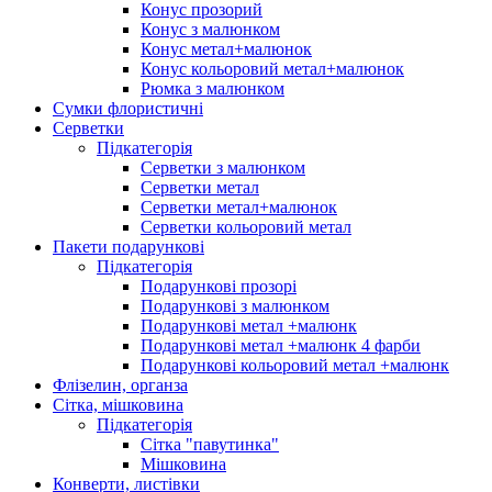
Конус прозорий
Конус з малюнком
Конус метал+малюнок
Конус кольоровий метал+малюнок
Рюмка з малюнком
Сумки флористичні
Серветки
Підкатегорія
Серветки з малюнком
Серветки метал
Серветки метал+малюнок
Серветки кольоровий метал
Пакети подарункові
Підкатегорія
Подарункові прозорі
Подарункові з малюнком
Подарункові метал +малюнк
Подарункові метал +малюнк 4 фарби
Подарункові кольоровий метал +малюнк
Флізелин, органза
Сітка, мішковина
Підкатегорія
Сітка "павутинка"
Мішковина
Конверти, листівки