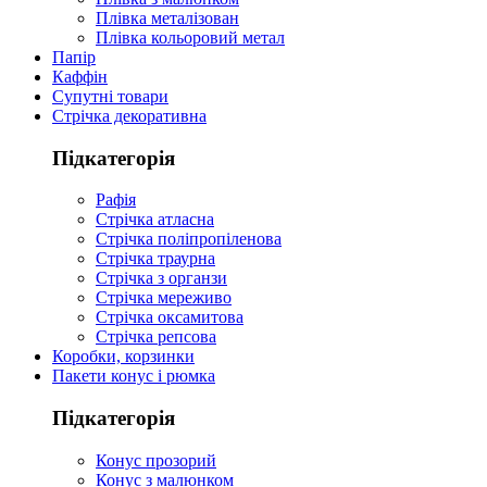
Плівка металізован
Плівка кольоровий метал
Папір
Каффін
Супутні товари
Стрічка декоративна
Підкатегорія
Рафія
Стрічка атласна
Стрічка поліпропіленова
Стрічка траурна
Стрічка з органзи
Стрічка мереживо
Стрічка оксамитова
Стрічка репсова
Коробки, корзинки
Пакети конус і рюмка
Підкатегорія
Конус прозорий
Конус з малюнком