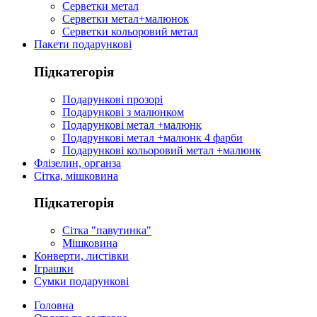
Серветки метал
Серветки метал+малюнок
Серветки кольоровий метал
Пакети подарункові
Підкатегорія
Подарункові прозорі
Подарункові з малюнком
Подарункові метал +малюнк
Подарункові метал +малюнк 4 фарби
Подарункові кольоровий метал +малюнк
Флізелин, органза
Сітка, мішковина
Підкатегорія
Сітка "павутинка"
Мішковина
Конверти, листівки
Іграшки
Сумки подарункові
Головна