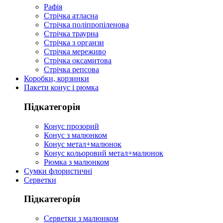
Рафія
Стрічка атласна
Стрічка поліпропіленова
Стрічка траурна
Стрічка з органзи
Стрічка мереживо
Стрічка оксамитова
Стрічка репсова
Коробки, корзинки
Пакети конус і рюмка
Підкатегорія
Конус прозорий
Конус з малюнком
Конус метал+малюнок
Конус кольоровий метал+малюнок
Рюмка з малюнком
Сумки флористичні
Серветки
Підкатегорія
Серветки з малюнком