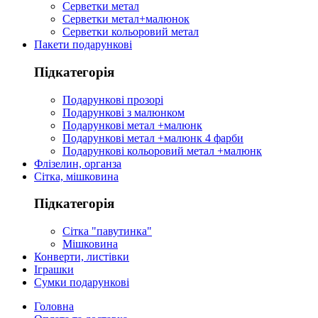
Серветки метал
Серветки метал+малюнок
Серветки кольоровий метал
Пакети подарункові
Підкатегорія
Подарункові прозорі
Подарункові з малюнком
Подарункові метал +малюнк
Подарункові метал +малюнк 4 фарби
Подарункові кольоровий метал +малюнк
Флізелин, органза
Сітка, мішковина
Підкатегорія
Сітка "павутинка"
Мішковина
Конверти, листівки
Іграшки
Сумки подарункові
Головна