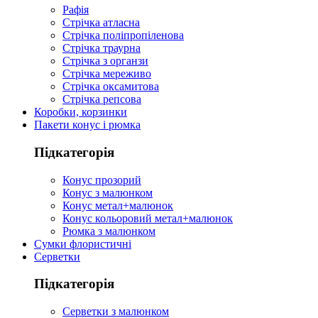
Рафія
Стрічка атласна
Стрічка поліпропіленова
Стрічка траурна
Стрічка з органзи
Стрічка мереживо
Стрічка оксамитова
Стрічка репсова
Коробки, корзинки
Пакети конус і рюмка
Підкатегорія
Конус прозорий
Конус з малюнком
Конус метал+малюнок
Конус кольоровий метал+малюнок
Рюмка з малюнком
Сумки флористичні
Серветки
Підкатегорія
Серветки з малюнком