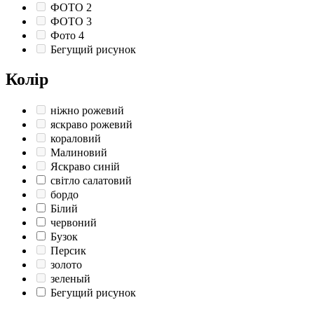
ФОТО 2
ФОТО 3
Фото 4
Бегущий рисунок
Колір
ніжно рожевий
яскраво рожевий
кораловий
Малиновий
Яскраво синій
світло салатовий
бордо
Білий
червоний
Бузок
Персик
золото
зеленый
Бегущий рисунок