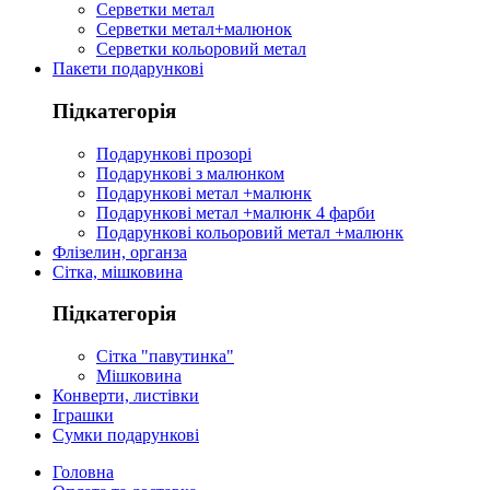
Серветки метал
Серветки метал+малюнок
Серветки кольоровий метал
Пакети подарункові
Підкатегорія
Подарункові прозорі
Подарункові з малюнком
Подарункові метал +малюнк
Подарункові метал +малюнк 4 фарби
Подарункові кольоровий метал +малюнк
Флізелин, органза
Сітка, мішковина
Підкатегорія
Сітка "павутинка"
Мішковина
Конверти, листівки
Іграшки
Сумки подарункові
Головна