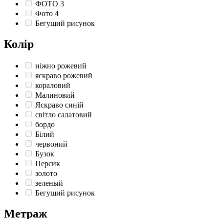
ФОТО 3
Фото 4
Бегущий рисунок
Колір
ніжно рожевий
яскраво рожевий
кораловий
Малиновий
Яскраво синій
світло салатовий
бордо
Білий
червоний
Бузок
Персик
золото
зеленый
Бегущий рисунок
Метраж