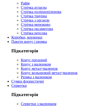
Рафія
Стрічка атласна
Стрічка поліпропіленова
Стрічка траурна
Стрічка з органзи
Стрічка мереживо
Стрічка оксамитова
Стрічка репсова
Коробки, корзинки
Пакети конус і рюмка
Підкатегорія
Конус прозорий
Конус з малюнком
Конус метал+малюнок
Конус кольоровий метал+малюнок
Рюмка з малюнком
Сумки флористичні
Серветки
Підкатегорія
Серветки з малюнком