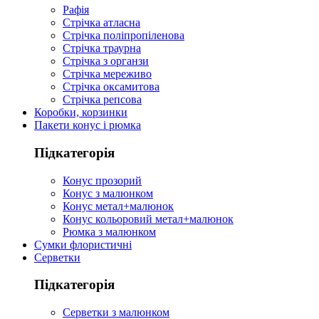
Рафія
Стрічка атласна
Стрічка поліпропіленова
Стрічка траурна
Стрічка з органзи
Стрічка мереживо
Стрічка оксамитова
Стрічка репсова
Коробки, корзинки
Пакети конус і рюмка
Підкатегорія
Конус прозорий
Конус з малюнком
Конус метал+малюнок
Конус кольоровий метал+малюнок
Рюмка з малюнком
Сумки флористичні
Серветки
Підкатегорія
Серветки з малюнком