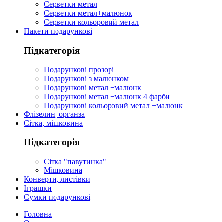
Серветки метал
Серветки метал+малюнок
Серветки кольоровий метал
Пакети подарункові
Підкатегорія
Подарункові прозорі
Подарункові з малюнком
Подарункові метал +малюнк
Подарункові метал +малюнк 4 фарби
Подарункові кольоровий метал +малюнк
Флізелин, органза
Сітка, мішковина
Підкатегорія
Сітка "павутинка"
Мішковина
Конверти, листівки
Іграшки
Сумки подарункові
Головна