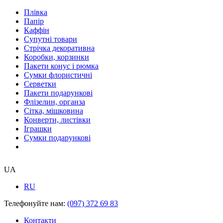
Плівка
Папір
Каффін
Супутні товари
Стрічка декоративна
Коробки, корзинки
Пакети конус і рюмка
Сумки флористичні
Серветки
Пакети подарункові
Флізелин, органза
Сітка, мішковина
Конверти, листівки
Іграшки
Сумки подарункові
UA
RU
Телефонуйте нам:
(097) 372 69 83
Контакти