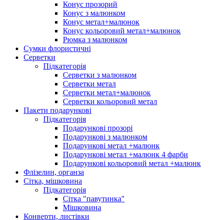
Конус прозорий
Конус з малюнком
Конус метал+малюнок
Конус кольоровий метал+малюнок
Рюмка з малюнком
Сумки флористичні
Серветки
Підкатегорія
Серветки з малюнком
Серветки метал
Серветки метал+малюнок
Серветки кольоровий метал
Пакети подарункові
Підкатегорія
Подарункові прозорі
Подарункові з малюнком
Подарункові метал +малюнк
Подарункові метал +малюнк 4 фарби
Подарункові кольоровий метал +малюнк
Флізелин, органза
Сітка, мішковина
Підкатегорія
Сітка "павутинка"
Мішковина
Конверти, листівки