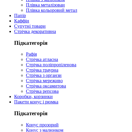
Плівка металізован
Плівка кольоровий метал
Папір
Каффін
Супутні товари
Стрічка декоративна
Підкатегорія
Рафія
Стрічка атласна
Стрічка поліпропіленова
Стрічка траурна
Стрічка з органзи
Стрічка мереживо
Стрічка оксамитова
Стрічка репсова
Коробки, корзинки
Пакети конус і рюмка
Підкатегорія
Конус прозорий
Конус з малюнком