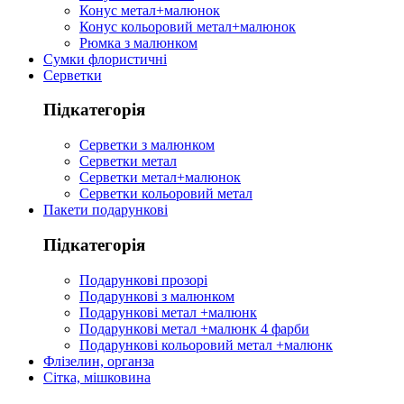
Конус метал+малюнок
Конус кольоровий метал+малюнок
Рюмка з малюнком
Сумки флористичні
Серветки
Підкатегорія
Серветки з малюнком
Серветки метал
Серветки метал+малюнок
Серветки кольоровий метал
Пакети подарункові
Підкатегорія
Подарункові прозорі
Подарункові з малюнком
Подарункові метал +малюнк
Подарункові метал +малюнк 4 фарби
Подарункові кольоровий метал +малюнк
Флізелин, органза
Сітка, мішковина