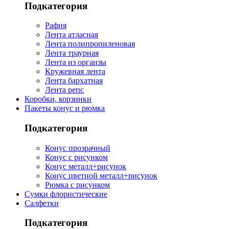
Подкатегория
Рафия
Лента атласная
Лента полипропиленовая
Лента траурная
Лента из органзы
Кружевная лента
Лента бархатная
Лента репс
Коробки, корзинки
Пакеты конус и рюмка
Подкатегория
Конус прозрачный
Конус с рисунком
Конус металл+рисунок
Конус цветной металл+рисунок
Рюмка с рисунком
Сумки флористические
Салфетки
Подкатегория