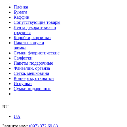
Плёнка
Бумага
Каффин
Сопутствующие товары
Лента декоративная и
траурная
Коробки, корзинки
Пакеты конус и
рюмка
Сумки флористические
Салфетки
Пакеты подарочные
Флизелин, органза
Сетка, мешковина
Конверты, открытки
Игрушки
Сумки подарочные
RU
UA
Звоните нам:
(097) 372 69 83