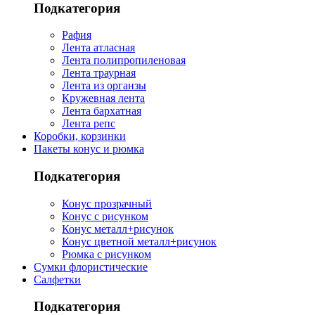
Подкатегория
Рафия
Лента атласная
Лента полипропиленовая
Лента траурная
Лента из органзы
Кружевная лента
Лента бархатная
Лента репс
Коробки, корзинки
Пакеты конус и рюмка
Подкатегория
Конус прозрачный
Конус с рисунком
Конус металл+рисунок
Конус цветной металл+рисунок
Рюмка с рисунком
Сумки флористические
Салфетки
Подкатегория