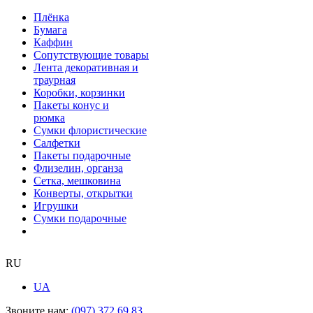
Плёнка
Бумага
Каффин
Сопутствующие товары
Лента декоративная и
траурная
Коробки, корзинки
Пакеты конус и
рюмка
Сумки флористические
Салфетки
Пакеты подарочные
Флизелин, органза
Сетка, мешковина
Конверты, открытки
Игрушки
Сумки подарочные
RU
UA
Звоните нам:
(097) 372 69 83