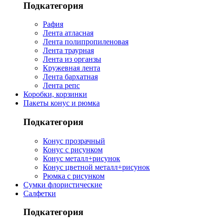
Подкатегория
Рафия
Лента атласная
Лента полипропиленовая
Лента траурная
Лента из органзы
Кружевная лента
Лента бархатная
Лента репс
Коробки, корзинки
Пакеты конус и рюмка
Подкатегория
Конус прозрачный
Конус с рисунком
Конус металл+рисунок
Конус цветной металл+рисунок
Рюмка с рисунком
Сумки флористические
Салфетки
Подкатегория