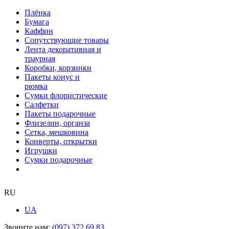
Плёнка
Бумага
Каффин
Сопутствующие товары
Лента декоративная и
траурная
Коробки, корзинки
Пакеты конус и
рюмка
Сумки флористические
Салфетки
Пакеты подарочные
Флизелин, органза
Сетка, мешковина
Конверты, открытки
Игрушки
Сумки подарочные
RU
UA
Звоните нам:
(097) 372 69 83