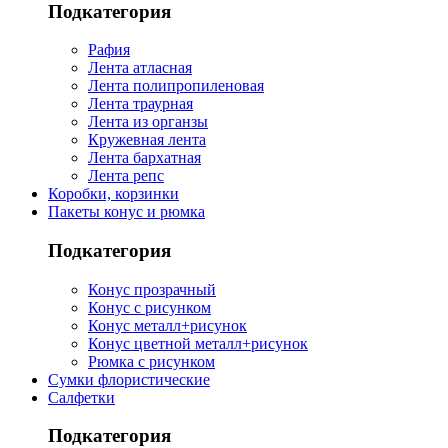
Подкатегория
Рафия
Лента атласная
Лента полипропиленовая
Лента траурная
Лента из органзы
Кружевная лента
Лента бархатная
Лента репс
Коробки, корзинки
Пакеты конус и рюмка
Подкатегория
Конус прозрачный
Конус с рисунком
Конус металл+рисунок
Конус цветной металл+рисунок
Рюмка с рисунком
Сумки флористические
Салфетки
Подкатегория