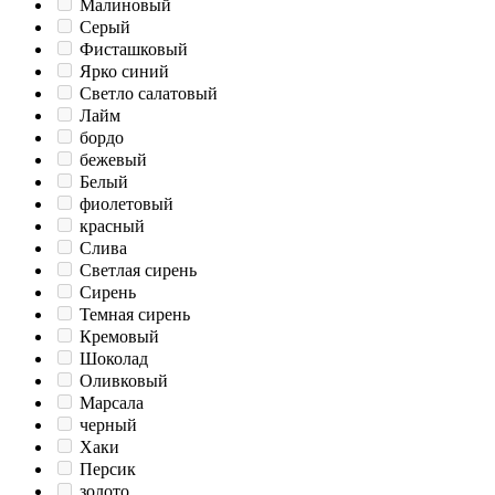
Малиновый
Серый
Фисташковый
Ярко синий
Светло салатовый
Лайм
бордо
бежевый
Белый
фиолетовый
красный
Слива
Светлая сирень
Сирень
Темная сирень
Кремовый
Шоколад
Оливковый
Марсала
черный
Хаки
Персик
золото