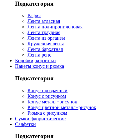
Подкатегория
Рафия
Лента атласная
Лента полипропиленовая
Лента траурная
Лента из органзы
Кружевная лента
Лента бархатная
Лента репс
Коробки, корзинки
Пакеты конус и рюмка
Подкатегория
Конус прозрачный
Конус с рисунком
Конус металл+рисунок
Конус цветной металл+рисунок
Рюмка с рисунком
Сумки флористические
Салфетки
Подкатегория