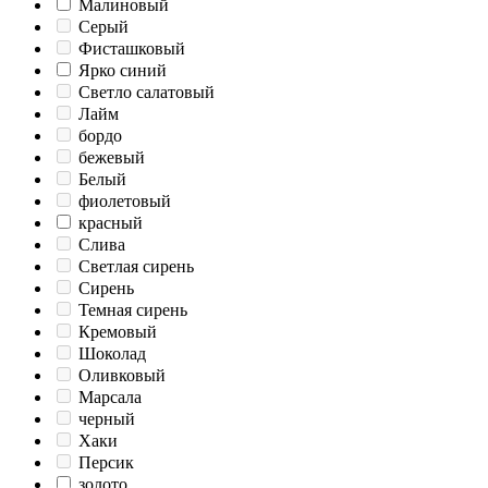
Малиновый
Серый
Фисташковый
Ярко синий
Светло салатовый
Лайм
бордо
бежевый
Белый
фиолетовый
красный
Слива
Светлая сирень
Сирень
Темная сирень
Кремовый
Шоколад
Оливковый
Марсала
черный
Хаки
Персик
золото