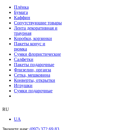
Плёнка
Бумага
Каффин
Сопутствующие товары
Лента декоративная и
траурная
Коробки, корзинки
Пакеты конус и
рюмка
Сумки флористические
Салфетки
Пакеты подарочные
Флизелин, органза
Сетка, мешковина
Конверты, открытки
Игрушки
Сумки подарочные
RU
UA
Звоните нам:
(097) 372 69 83