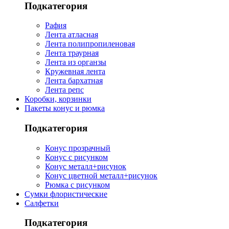
Подкатегория
Рафия
Лента атласная
Лента полипропиленовая
Лента траурная
Лента из органзы
Кружевная лента
Лента бархатная
Лента репс
Коробки, корзинки
Пакеты конус и рюмка
Подкатегория
Конус прозрачный
Конус с рисунком
Конус металл+рисунок
Конус цветной металл+рисунок
Рюмка с рисунком
Сумки флористические
Салфетки
Подкатегория