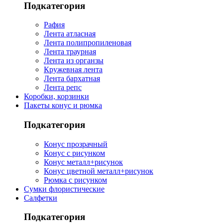
Подкатегория
Рафия
Лента атласная
Лента полипропиленовая
Лента траурная
Лента из органзы
Кружевная лента
Лента бархатная
Лента репс
Коробки, корзинки
Пакеты конус и рюмка
Подкатегория
Конус прозрачный
Конус с рисунком
Конус металл+рисунок
Конус цветной металл+рисунок
Рюмка с рисунком
Сумки флористические
Салфетки
Подкатегория