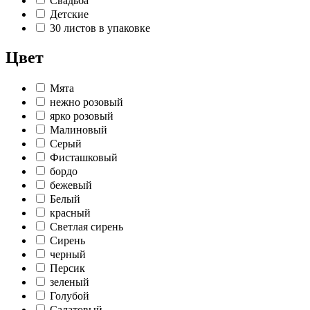
Свадьба
Детские
30 листов в упаковке
Цвет
Мята
нежно розовый
ярко розовый
Малиновый
Серый
Фисташковый
бордо
бежевый
Белый
красный
Светлая сирень
Сирень
черный
Персик
зеленый
Голубой
Салатовый