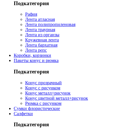
Подкатегория
Рафия
Лента атласная
Лента полипропиленовая
Лента траурная
Лента из органзы
Кружевная лента
Лента бархатная
Лента репс
Коробки, корзинки
Пакеты конус и рюмка
Подкатегория
Конус прозрачный
Конус с рисунком
Конус металл+рисунок
Конус цветной металл+рисунок
Рюмка с рисунком
Сумки флористические
Салфетки
Подкатегория