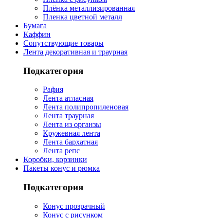
Плёнка металлизированная
Пленка цветной металл
Бумага
Каффин
Сопутствующие товары
Лента декоративная и траурная
Подкатегория
Рафия
Лента атласная
Лента полипропиленовая
Лента траурная
Лента из органзы
Кружевная лента
Лента бархатная
Лента репс
Коробки, корзинки
Пакеты конус и рюмка
Подкатегория
Конус прозрачный
Конус с рисунком