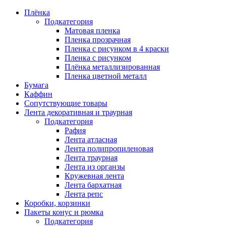
Плёнка
Подкатегория
Матовая пленка
Пленка прозрачная
Пленка с рисунком в 4 краски
Пленка с рисунком
Плёнка металлизированная
Пленка цветной металл
Бумага
Каффин
Сопутствующие товары
Лента декоративная и траурная
Подкатегория
Рафия
Лента атласная
Лента полипропиленовая
Лента траурная
Лента из органзы
Кружевная лента
Лента бархатная
Лента репс
Коробки, корзинки
Пакеты конус и рюмка
Подкатегория