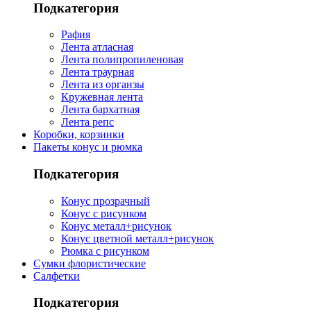
Подкатегория
Рафия
Лента атласная
Лента полипропиленовая
Лента траурная
Лента из органзы
Кружевная лента
Лента бархатная
Лента репс
Коробки, корзинки
Пакеты конус и рюмка
Подкатегория
Конус прозрачный
Конус с рисунком
Конус металл+рисунок
Конус цветной металл+рисунок
Рюмка с рисунком
Сумки флористические
Салфетки
Подкатегория