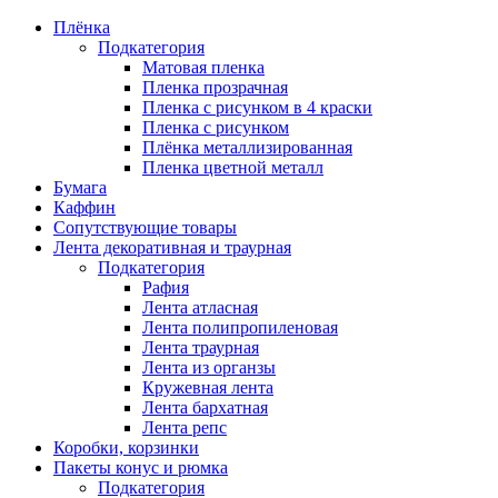
Плёнка
Подкатегория
Матовая пленка
Пленка прозрачная
Пленка с рисунком в 4 краски
Пленка с рисунком
Плёнка металлизированная
Пленка цветной металл
Бумага
Каффин
Сопутствующие товары
Лента декоративная и траурная
Подкатегория
Рафия
Лента атласная
Лента полипропиленовая
Лента траурная
Лента из органзы
Кружевная лента
Лента бархатная
Лента репс
Коробки, корзинки
Пакеты конус и рюмка
Подкатегория