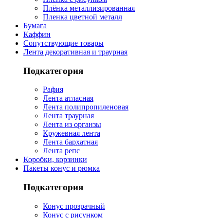
Плёнка металлизированная
Пленка цветной металл
Бумага
Каффин
Сопутствующие товары
Лента декоративная и траурная
Подкатегория
Рафия
Лента атласная
Лента полипропиленовая
Лента траурная
Лента из органзы
Кружевная лента
Лента бархатная
Лента репс
Коробки, корзинки
Пакеты конус и рюмка
Подкатегория
Конус прозрачный
Конус с рисунком