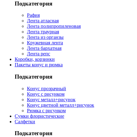
Подкатегория
Рафия
Лента атласная
Лента полипропиленовая
Лента траурная
Лента из органзы
Кружевная лента
Лента бархатная
Лента репс
Коробки, корзинки
Пакеты конус и рюмка
Подкатегория
Конус прозрачный
Конус с рисунком
Конус металл+рисунок
Конус цветной металл+рисунок
Рюмка с рисунком
Сумки флористические
Салфетки
Подкатегория