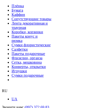
Плёнка
Бумага
Каффин
Сопутствующие товары
Лента декоративная и
траурная
Коробки, корзинки
Пакеты конус и
рюмка
Сумки флористические
Салфетки
Пакеты подарочные
Флизелин, органза
Сетка, мешковина
Конверты, открытки
Игрушки
Сумки подарочные
RU
UA
Звоните нам:
(097) 372 69 83