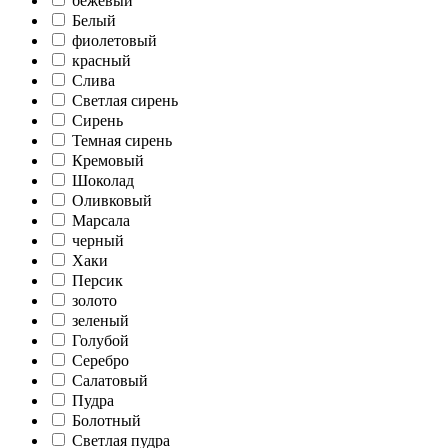
бежевый
Белый
фиолетовый
красный
Слива
Светлая сирень
Сирень
Темная сирень
Кремовый
Шоколад
Оливковый
Марсала
черный
Хаки
Персик
золото
зеленый
Голубой
Серебро
Салатовый
Пудра
Болотный
Светлая пудра