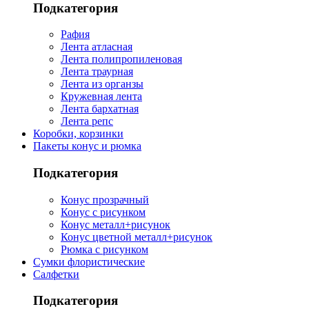
Подкатегория
Рафия
Лента атласная
Лента полипропиленовая
Лента траурная
Лента из органзы
Кружевная лента
Лента бархатная
Лента репс
Коробки, корзинки
Пакеты конус и рюмка
Подкатегория
Конус прозрачный
Конус с рисунком
Конус металл+рисунок
Конус цветной металл+рисунок
Рюмка с рисунком
Сумки флористические
Салфетки
Подкатегория