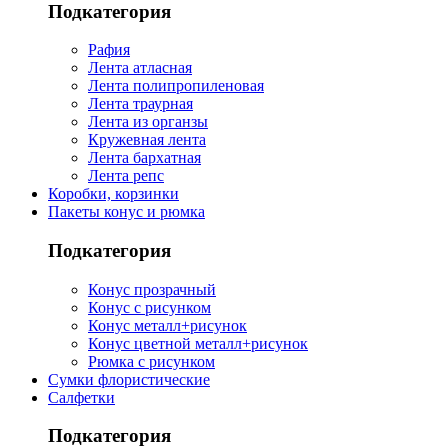
Подкатегория
Рафия
Лента атласная
Лента полипропиленовая
Лента траурная
Лента из органзы
Кружевная лента
Лента бархатная
Лента репс
Коробки, корзинки
Пакеты конус и рюмка
Подкатегория
Конус прозрачный
Конус с рисунком
Конус металл+рисунок
Конус цветной металл+рисунок
Рюмка с рисунком
Сумки флористические
Салфетки
Подкатегория