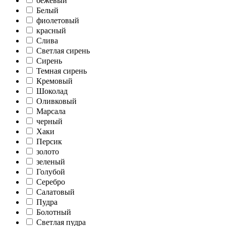
бежевый
Белый
фиолетовый
красный
Слива
Светлая сирень
Сирень
Темная сирень
Кремовый
Шоколад
Оливковый
Марсала
черный
Хаки
Персик
золото
зеленый
Голубой
Серебро
Салатовый
Пудра
Болотный
Светлая пудра