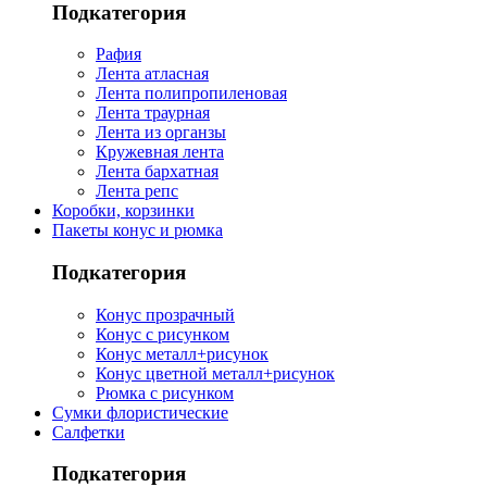
Подкатегория
Рафия
Лента атласная
Лента полипропиленовая
Лента траурная
Лента из органзы
Кружевная лента
Лента бархатная
Лента репс
Коробки, корзинки
Пакеты конус и рюмка
Подкатегория
Конус прозрачный
Конус с рисунком
Конус металл+рисунок
Конус цветной металл+рисунок
Рюмка с рисунком
Сумки флористические
Салфетки
Подкатегория