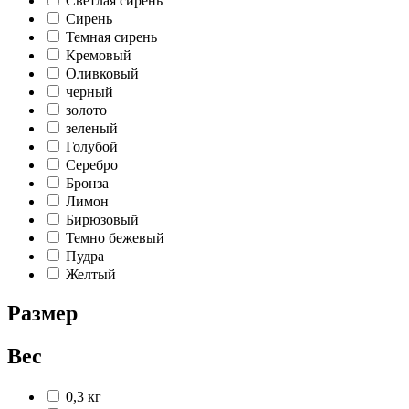
Светлая сирень
Сирень
Темная сирень
Кремовый
Оливковый
черный
золото
зеленый
Голубой
Серебро
Бронза
Лимон
Бирюзовый
Темно бежевый
Пудра
Желтый
Размер
Вес
0,3 кг