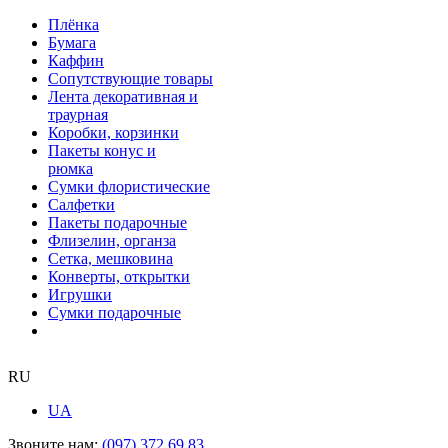
Плёнка
Бумага
Каффин
Сопутствующие товары
Лента декоративная и
траурная
Коробки, корзинки
Пакеты конус и
рюмка
Сумки флористические
Салфетки
Пакеты подарочные
Флизелин, органза
Сетка, мешковина
Конверты, открытки
Игрушки
Сумки подарочные
RU
UA
Звоните нам:
(097) 372 69 83