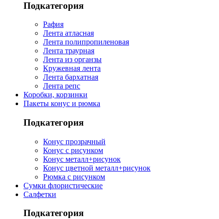
Подкатегория
Рафия
Лента атласная
Лента полипропиленовая
Лента траурная
Лента из органзы
Кружевная лента
Лента бархатная
Лента репс
Коробки, корзинки
Пакеты конус и рюмка
Подкатегория
Конус прозрачный
Конус с рисунком
Конус металл+рисунок
Конус цветной металл+рисунок
Рюмка с рисунком
Сумки флористические
Салфетки
Подкатегория