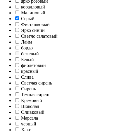
ярко розовый
коралловый
Малиновый
Серый
Фисташковый
Ярко синий
Светло салатовый
Лайм
бордо
бежевый
Белый
фиолетовый
красный
Слива
Светлая сирень
Сирень
Темная сирень
Кремовый
Шоколад
Оливковый
Марсала
черный
Хаки