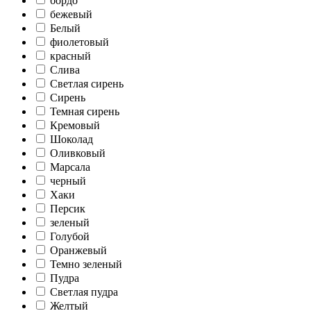
бордо
бежевый
Белый
фиолетовый
красный
Слива
Светлая сирень
Сирень
Темная сирень
Кремовый
Шоколад
Оливковый
Марсала
черный
Хаки
Персик
зеленый
Голубой
Оранжевый
Темно зеленый
Пудра
Светлая пудра
Желтый