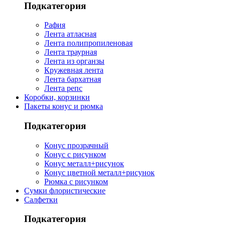
Подкатегория
Рафия
Лента атласная
Лента полипропиленовая
Лента траурная
Лента из органзы
Кружевная лента
Лента бархатная
Лента репс
Коробки, корзинки
Пакеты конус и рюмка
Подкатегория
Конус прозрачный
Конус с рисунком
Конус металл+рисунок
Конус цветной металл+рисунок
Рюмка с рисунком
Сумки флористические
Салфетки
Подкатегория