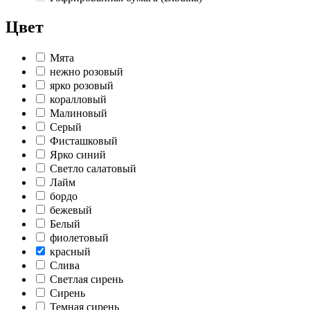
Цвет
Мята
нежно розовый
ярко розовый
коралловый
Малиновый
Серый
Фисташковый
Ярко синий
Светло салатовый
Лайм
бордо
бежевый
Белый
фиолетовый
красный
Слива
Светлая сирень
Сирень
Темная сирень