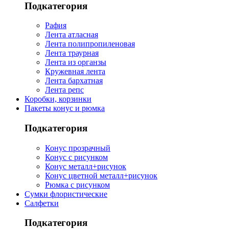
Подкатегория
Рафия
Лента атласная
Лента полипропиленовая
Лента траурная
Лента из органзы
Кружевная лента
Лента бархатная
Лента репс
Коробки, корзинки
Пакеты конус и рюмка
Подкатегория
Конус прозрачный
Конус с рисунком
Конус металл+рисунок
Конус цветной металл+рисунок
Рюмка с рисунком
Сумки флористические
Салфетки
Подкатегория