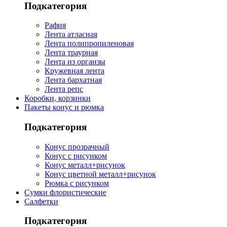
Подкатегория
Рафия
Лента атласная
Лента полипропиленовая
Лента траурная
Лента из органзы
Кружевная лента
Лента бархатная
Лента репс
Коробки, корзинки
Пакеты конус и рюмка
Подкатегория
Конус прозрачный
Конус с рисунком
Конус металл+рисунок
Конус цветной металл+рисунок
Рюмка с рисунком
Сумки флористические
Салфетки
Подкатегория