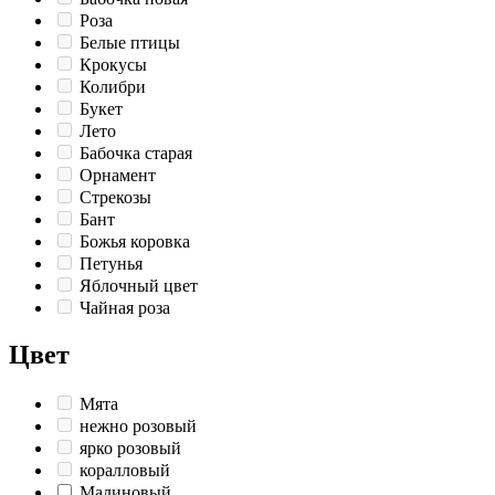
Роза
Белые птицы
Крокусы
Колибри
Букет
Лето
Бабочка старая
Орнамент
Стрекозы
Бант
Божья коровка
Петунья
Яблочный цвет
Чайная роза
Цвет
Мята
нежно розовый
ярко розовый
коралловый
Малиновый