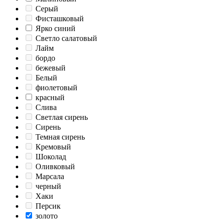
Серый
Фисташковый
Ярко синий
Светло салатовый
Лайм
бордо
бежевый
Белый
фиолетовый
красный
Слива
Светлая сирень
Сирень
Темная сирень
Кремовый
Шоколад
Оливковый
Марсала
черный
Хаки
Персик
золото