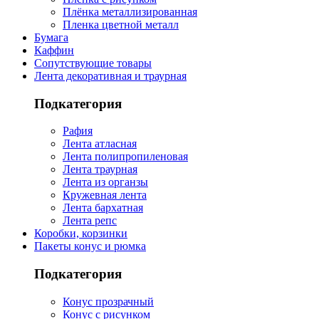
Плёнка металлизированная
Пленка цветной металл
Бумага
Каффин
Сопутствующие товары
Лента декоративная и траурная
Подкатегория
Рафия
Лента атласная
Лента полипропиленовая
Лента траурная
Лента из органзы
Кружевная лента
Лента бархатная
Лента репс
Коробки, корзинки
Пакеты конус и рюмка
Подкатегория
Конус прозрачный
Конус с рисунком