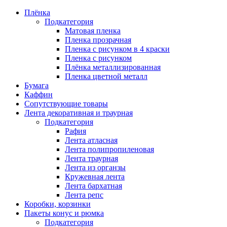
Плёнка
Подкатегория
Матовая пленка
Пленка прозрачная
Пленка с рисунком в 4 краски
Пленка с рисунком
Плёнка металлизированная
Пленка цветной металл
Бумага
Каффин
Сопутствующие товары
Лента декоративная и траурная
Подкатегория
Рафия
Лента атласная
Лента полипропиленовая
Лента траурная
Лента из органзы
Кружевная лента
Лента бархатная
Лента репс
Коробки, корзинки
Пакеты конус и рюмка
Подкатегория