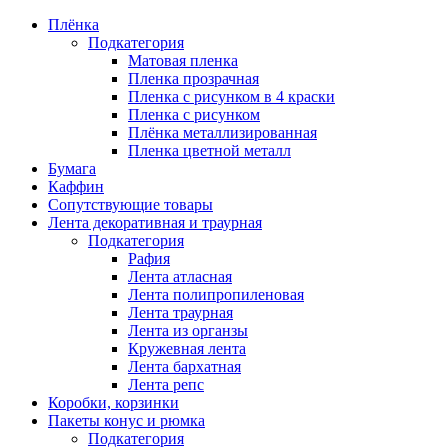
Плёнка
Подкатегория
Матовая пленка
Пленка прозрачная
Пленка с рисунком в 4 краски
Пленка с рисунком
Плёнка металлизированная
Пленка цветной металл
Бумага
Каффин
Сопутствующие товары
Лента декоративная и траурная
Подкатегория
Рафия
Лента атласная
Лента полипропиленовая
Лента траурная
Лента из органзы
Кружевная лента
Лента бархатная
Лента репс
Коробки, корзинки
Пакеты конус и рюмка
Подкатегория