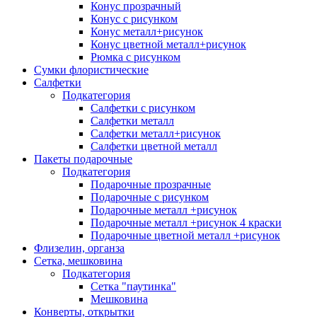
Конус прозрачный
Конус с рисунком
Конус металл+рисунок
Конус цветной металл+рисунок
Рюмка с рисунком
Сумки флористические
Салфетки
Подкатегория
Салфетки с рисунком
Салфетки металл
Салфетки металл+рисунок
Салфетки цветной металл
Пакеты подарочные
Подкатегория
Подарочные прозрачные
Подарочные с рисунком
Подарочные металл +рисунок
Подарочные металл +рисунок 4 краски
Подарочные цветной металл +рисунок
Флизелин, органза
Сетка, мешковина
Подкатегория
Сетка "паутинка"
Мешковина
Конверты, открытки