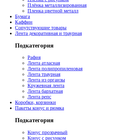
Плёнка металлизированная
Пленка цветной металл
Бумага
Каффин
Сопутствующие товары
Лента декоративная и траурная
Подкатегория
Рафия
Лента атласная
Лента полипропиленовая
Лента траурная
Лента из органзы
Кружевная лента
Лента бархатная
Лента репс
Коробки, корзинки
Пакеты конус и рюмка
Подкатегория
Конус прозрачный
Конус с рисунком