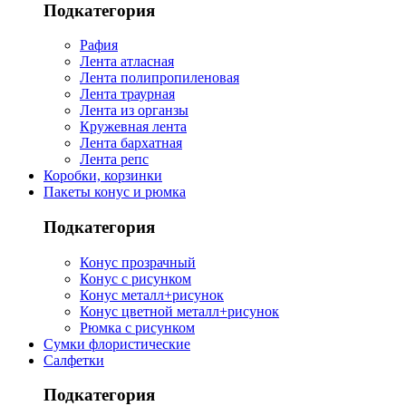
Подкатегория
Рафия
Лента атласная
Лента полипропиленовая
Лента траурная
Лента из органзы
Кружевная лента
Лента бархатная
Лента репс
Коробки, корзинки
Пакеты конус и рюмка
Подкатегория
Конус прозрачный
Конус с рисунком
Конус металл+рисунок
Конус цветной металл+рисунок
Рюмка с рисунком
Сумки флористические
Салфетки
Подкатегория