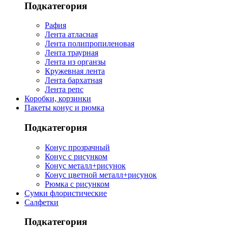
Подкатегория
Рафия
Лента атласная
Лента полипропиленовая
Лента траурная
Лента из органзы
Кружевная лента
Лента бархатная
Лента репс
Коробки, корзинки
Пакеты конус и рюмка
Подкатегория
Конус прозрачный
Конус с рисунком
Конус металл+рисунок
Конус цветной металл+рисунок
Рюмка с рисунком
Сумки флористические
Салфетки
Подкатегория