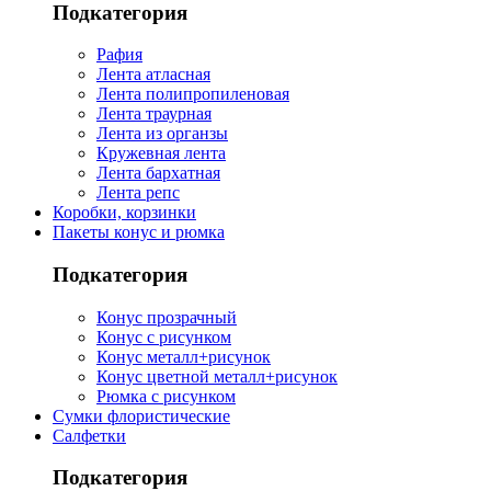
Подкатегория
Рафия
Лента атласная
Лента полипропиленовая
Лента траурная
Лента из органзы
Кружевная лента
Лента бархатная
Лента репс
Коробки, корзинки
Пакеты конус и рюмка
Подкатегория
Конус прозрачный
Конус с рисунком
Конус металл+рисунок
Конус цветной металл+рисунок
Рюмка с рисунком
Сумки флористические
Салфетки
Подкатегория