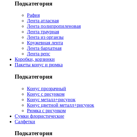
Подкатегория
Рафия
Лента атласная
Лента полипропиленовая
Лента траурная
Лента из органзы
Кружевная лента
Лента бархатная
Лента репс
Коробки, корзинки
Пакеты конус и рюмка
Подкатегория
Конус прозрачный
Конус с рисунком
Конус металл+рисунок
Конус цветной металл+рисунок
Рюмка с рисунком
Сумки флористические
Салфетки
Подкатегория