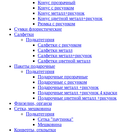
Конус прозрачный
Конус с рисунком
Конус металл+рисунок
Конус цветной металл+рисунок
Рюмка с рисунком
Сумки флористические
Салфетки
Подкатегория
Салфетки с рисунком
Салфетки металл
Салфетки металл+рисунок
Салфетки цветной металл
Пакеты подарочные
Подкатегория
Подарочные прозрачные
Подарочные с рисунком
Подарочные металл +рисунок
Подарочные металл +рисунок 4 краски
Подарочные цветной металл +рисунок
Флизелин, органза
Сетка, мешковина
Подкатегория
Сетка "паутинка"
Мешковина
Конверты, открытки