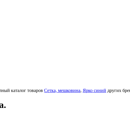
олный каталог товаров
Сетка, мешковина
,
Ярко синий
других бре
а.