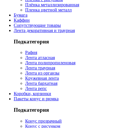
Плёнка металлизированная
Пленка цветной металл
Бумага
Каффин
Сопутствующие товары
Лента декоративная и траурная
Подкатегория
Рафия
Лента атласная
Лента полипропиленовая
Лента траурная
Лента из органзы
Кружевная лента
Лента бархатная
Лента репс
Коробки, корзинки
Пакеты конус и рюмка
Подкатегория
Конус прозрачный
Конус с рисунком