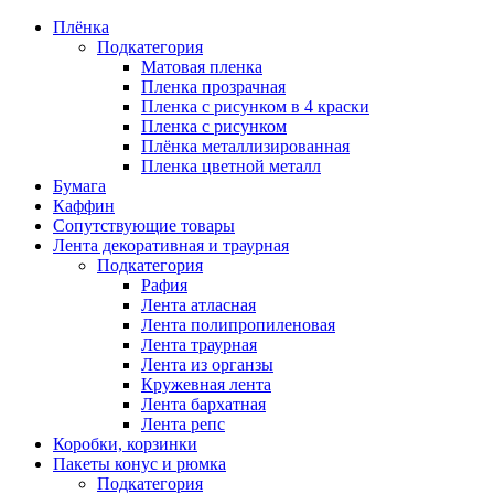
Плёнка
Подкатегория
Матовая пленка
Пленка прозрачная
Пленка с рисунком в 4 краски
Пленка с рисунком
Плёнка металлизированная
Пленка цветной металл
Бумага
Каффин
Сопутствующие товары
Лента декоративная и траурная
Подкатегория
Рафия
Лента атласная
Лента полипропиленовая
Лента траурная
Лента из органзы
Кружевная лента
Лента бархатная
Лента репс
Коробки, корзинки
Пакеты конус и рюмка
Подкатегория