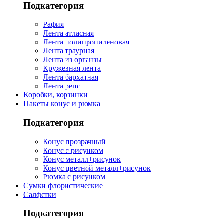
Подкатегория
Рафия
Лента атласная
Лента полипропиленовая
Лента траурная
Лента из органзы
Кружевная лента
Лента бархатная
Лента репс
Коробки, корзинки
Пакеты конус и рюмка
Подкатегория
Конус прозрачный
Конус с рисунком
Конус металл+рисунок
Конус цветной металл+рисунок
Рюмка с рисунком
Сумки флористические
Салфетки
Подкатегория