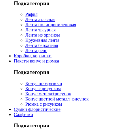
Подкатегория
Рафия
Лента атласная
Лента полипропиленовая
Лента траурная
Лента из органзы
Кружевная лента
Лента бархатная
Лента репс
Коробки, корзинки
Пакеты конус и рюмка
Подкатегория
Конус прозрачный
Конус с рисунком
Конус металл+рисунок
Конус цветной металл+рисунок
Рюмка с рисунком
Сумки флористические
Салфетки
Подкатегория