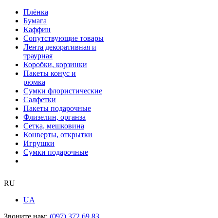
Плёнка
Бумага
Каффин
Сопутствующие товары
Лента декоративная и
траурная
Коробки, корзинки
Пакеты конус и
рюмка
Сумки флористические
Салфетки
Пакеты подарочные
Флизелин, органза
Сетка, мешковина
Конверты, открытки
Игрушки
Сумки подарочные
RU
UA
Звоните нам:
(097) 372 69 83