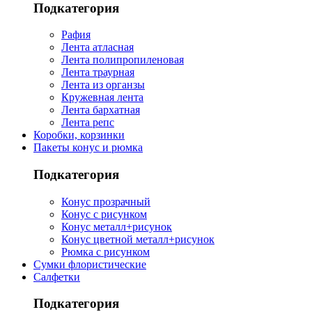
Подкатегория
Рафия
Лента атласная
Лента полипропиленовая
Лента траурная
Лента из органзы
Кружевная лента
Лента бархатная
Лента репс
Коробки, корзинки
Пакеты конус и рюмка
Подкатегория
Конус прозрачный
Конус с рисунком
Конус металл+рисунок
Конус цветной металл+рисунок
Рюмка с рисунком
Сумки флористические
Салфетки
Подкатегория