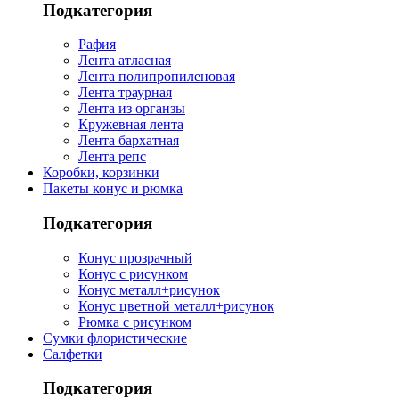
Подкатегория
Рафия
Лента атласная
Лента полипропиленовая
Лента траурная
Лента из органзы
Кружевная лента
Лента бархатная
Лента репс
Коробки, корзинки
Пакеты конус и рюмка
Подкатегория
Конус прозрачный
Конус с рисунком
Конус металл+рисунок
Конус цветной металл+рисунок
Рюмка с рисунком
Сумки флористические
Салфетки
Подкатегория