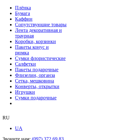
Плёнка
Бумага
Каффин
Сопутствующие товары
Лента декоративная и
траурная
Коробки, корзинки
Пакеты конус и
рюмка
Сумки флористические
Салфетки
Пакеты подарочные
Флизелин, органза
Сетка, мешковина
Конверты, открытки
Игрушки
Сумки подарочные
RU
UA
Звоните нам:
(097) 372 69 83