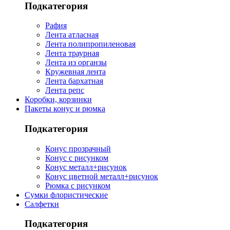
Подкатегория
Рафия
Лента атласная
Лента полипропиленовая
Лента траурная
Лента из органзы
Кружевная лента
Лента бархатная
Лента репс
Коробки, корзинки
Пакеты конус и рюмка
Подкатегория
Конус прозрачный
Конус с рисунком
Конус металл+рисунок
Конус цветной металл+рисунок
Рюмка с рисунком
Сумки флористические
Салфетки
Подкатегория