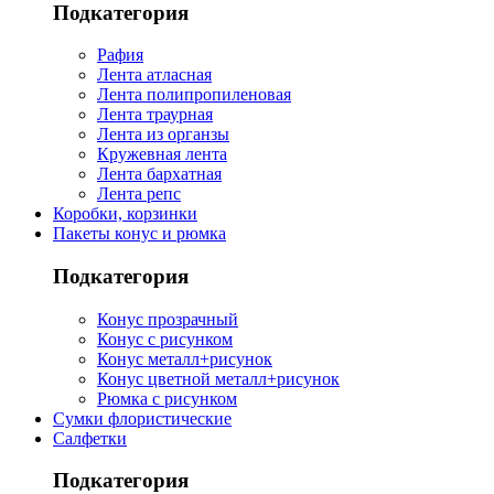
Подкатегория
Рафия
Лента атласная
Лента полипропиленовая
Лента траурная
Лента из органзы
Кружевная лента
Лента бархатная
Лента репс
Коробки, корзинки
Пакеты конус и рюмка
Подкатегория
Конус прозрачный
Конус с рисунком
Конус металл+рисунок
Конус цветной металл+рисунок
Рюмка с рисунком
Сумки флористические
Салфетки
Подкатегория