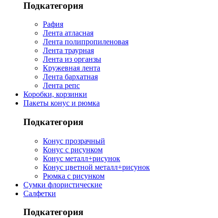
Подкатегория
Рафия
Лента атласная
Лента полипропиленовая
Лента траурная
Лента из органзы
Кружевная лента
Лента бархатная
Лента репс
Коробки, корзинки
Пакеты конус и рюмка
Подкатегория
Конус прозрачный
Конус с рисунком
Конус металл+рисунок
Конус цветной металл+рисунок
Рюмка с рисунком
Сумки флористические
Салфетки
Подкатегория