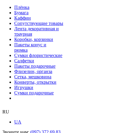
Плёнка
Бумага
Каффин
Сопутствующие товары
Лента декоративная и
траурная
Коробки, корзинки
Пакеты конус и
рюмка
Сумки флористические
Салфетки
Пакеты подарочные
Флизелин, органза
Сетка, мешковина
Конверты, открытки
Игрушки
Сумки подарочные
RU
UA
Звоните нам:
(097) 372 69 83